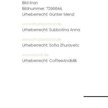
Bild Kran
Bildnummer: 7296644,
Urheberrecht: Günter Menzl
www.shutterstock.de
Urheberrecht: Subbotina Anna
www.shutterstock.de
Urheberrecht: Sofia Zhuravetc
www.istock.de
Urheberrecht: CoffeeAndMilk