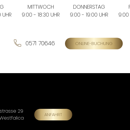
AG
MITTWOCH
DONNERSTAG
0 UHR
9:00 - 18:30 UHR
9:00 - 19:00 UHR
9:00
0571 70646
ONLINE-BUCHUNG
strasse 29
ANFAHRT
 Westfalica