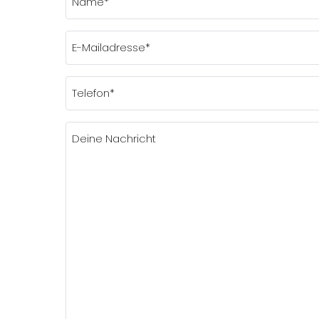
(erforderlich)
E-
Mailadresse*
Telefon*
(erforderlich)
(erforderlich)
Nachricht
(erforderlich)